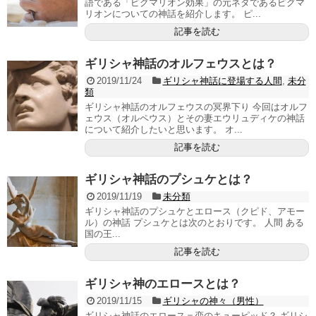
語である「ピグマリオン効果」の元ネタであるピグマ
リオンについての神話を紹介します。 ピ...
記事を読む
ギリシャ神話のオルフェウスとは？
2019/11/24
ギリシャ神話に登場する人間
,
未分
類
ギリシャ神話のオルフェウスの冥界下り 今回はオルフ
ェウス（オルペウス）とその妻エウリュディケの神話
について紹介したいと思います。 オ...
記事を読む
ギリシャ神話のプシュケとは？
2019/11/19
未分類
ギリシャ神話のプシュケとエロース（クピド、アモー
ル）の神話 プシュケとは次のとおりです。 人間 ある
国の王...
記事を読む
ギリシャ神のエロースとは？
2019/11/15
ギリシャの神々（男性）
ギリシャ神話のエロース＝恋のキューピッド？ ギリシ