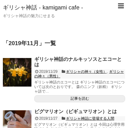
ギリシャ神話 - kamigami cafe -
ギリシャ神話の魅力にせまる
「
2019年11月
」
一覧
ギリシャ神話のナルキッソスとエコーと
は
2019/11/29
ギリシャの神々（女性）
,
ギリシャ
の神々（男性）
ギリシャ神話のエコーとは ギリシャ神話のエコーにつ
いては次のとおりです。 森のニンフ（妖精） ギリシ
ャ語で...
記事を読む
ピグマリオン（ピギュマリオン）とは
2019/11/27
ギリシャ神話に登場する人間
ピグマリオン（ピギュマリオン）とは 今回は心理学用