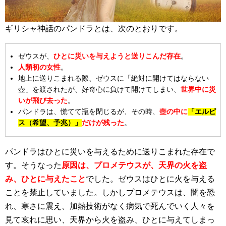
ギリシャ神話のパンドラとは、次のとおりです。
ゼウスが、
ひとに災いを与えようと送りこんだ存在
。
人類初の女性
。
地上に送りこまれる際、ゼウスに「絶対に開けてはならない
壺」を渡されたが、好奇心に負けて開けてしまい、
世界中に災
いが飛び去った
。
パンドラは、慌てて瓶を閉じるが、その時、
壺の中に
「エルピ
ス（希望、予兆）」
だけが残った
。
パンドラはひとに災いを与えるために送りこまれた存在で
す。そうなった
原因は、プロメテウスが、天界の火を盗
み、ひとに与えたこと
でした。ゼウスはひとに火を与える
ことを禁止していました。しかしプロメテウスは、闇を恐
れ、寒さに震え、加熱技術がなく病気で死んでいく人々を
見て哀れに思い、天界から火を盗み、ひとに与えてしまっ