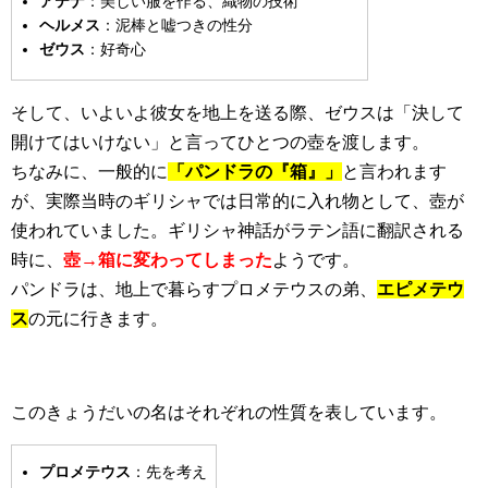
アテナ
：美しい服を作る、織物の技術
ヘルメス
：泥棒と嘘つきの性分
ゼウス
：好奇心
そして、いよいよ彼女を地上を送る際、ゼウスは「決して
開けてはいけない」と言ってひとつの壺を渡します。
ちなみに、一般的に
「パンドラの『箱』」
と言われます
が、実際当時のギリシャでは日常的に入れ物として、壺が
使われていました。ギリシャ神話がラテン語に翻訳される
時に、
壺→箱に変わってしまった
ようです。
パンドラは、地上で暮らすプロメテウスの弟、
エピメテウ
ス
の元に行きます。
このきょうだいの名はそれぞれの性質を表しています。
プロメテウス
：先を考え