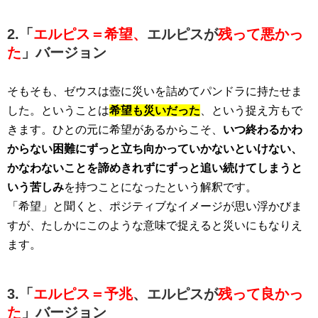
2.「
エルピス＝希望、
エルピスが
残って悪かっ
た
」バージョン
そもそも、ゼウスは壺に災いを詰めてパンドラに持たせま
した。ということは
希望も災いだった
、という捉え方もで
きます。ひとの元に希望があるからこそ、
いつ終わるかわ
からない困難にずっと立ち向かっていかないといけない、
かなわないことを諦めきれずにずっと追い続けてしまうと
いう苦しみ
を持つことになったという解釈です。
「希望」と聞くと、ポジティブなイメージが思い浮かびま
すが、たしかにこのような意味で捉えると災いにもなりえ
ます。
3.「
エルピス＝予兆
、エルピスが
残って良かっ
た
」バージョン