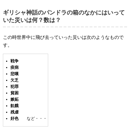
ギリシャ神話のパンドラの箱のなかにはいって
いた災いは何？数は？
この時世界中に飛び去っていった災いは次のようなもので
す。
戦争
疫病
悲嘆
欠乏
犯罪
貧困
嫉妬
飢餓
残虐
好色
など・・・