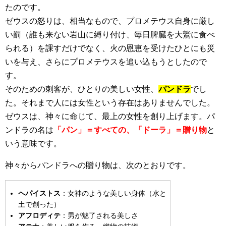
たのです。
ゼウスの怒りは、相当なもので、プロメテウス自身に厳し
い罰（誰も来ない岩山に縛り付け、毎日脾臓を大鷲に食べ
られる）を課すだけでなく、火の恩恵を受けたひとにも災
いを与え、さらにプロメテウスを追い込もうとしたので
す。
そのための刺客が、ひとりの美しい女性、
パンドラ
でし
た。それまで人には女性という存在はありませんでした。
ゼウスは、神々に命じて、最上の女性を創り上げます。パ
ンドラの名は
「パン」＝すべての、「ドーラ」＝贈り物
と
いう意味です。
神々からパンドラへの贈り物は、次のとおりです。
ヘパイストス
：女神のような美しい身体（水と
土で創った）
アフロディテ
：男が魅了される美しさ