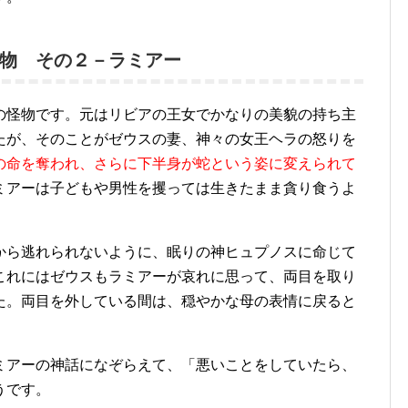
物 その２－ラミアー
の怪物です。元はリビアの王女でかなりの美貌の持ち主
たが、そのことがゼウスの妻、神々の女王ヘラの怒りを
の命を奪われ、さらに下半身が蛇という姿に変えられて
ミアーは子どもや男性を攫っては生きたまま貪り食うよ
から逃れられないように、眠りの神ヒュプノスに命じて
これにはゼウスもラミアーが哀れに思って、両目を取り
た。両目を外している間は、穏やかな母の表情に戻ると
ミアーの神話になぞらえて、「悪いことをしていたら、
うです。