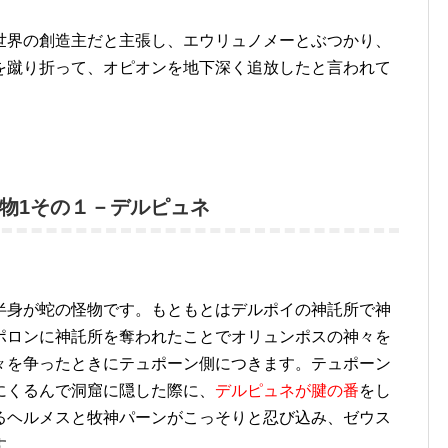
世界の創造主だと主張し、エウリュノメーとぶつかり、
を蹴り折って、オピオンを地下深く追放したと言われて
物1その１－デルピュネ
半身が蛇の怪物です。もともとはデルポイの神託所で神
ポロンに神託所を奪われたことでオリュンポスの神々を
々を争ったときにテュポーン側につきます。テュポーン
にくるんで洞窟に隠した際に、
デルピュネが腱の番
をし
るヘルメスと牧神パーンがこっそりと忍び込み、ゼウス
す。