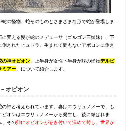
が蛇の怪物、蛇そのものとさまざまな形で蛇が登場しま
石に変える髪が蛇のメデューサ（ゴルゴン三姉妹）、下
に倒されたヒュドラ、生まれて間もないアポロンに倒さ
蛇の神オピオン
、上半身が女性下半身が蛇の怪物
デルピ
ラミアー
、について紹介します。
－オピオン
蛇の神と考えられています。妻はエウリュノメーで、も
オピオンはエウリュノメーから発生し、後に結ばれま
み、その
卵にオピオンが巻き付いて温めて孵し、世界が