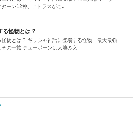
ーン12神、アトラスがこ...
する怪物とは？
る怪物とは？ ギリシャ神話に登場する怪物ー最大最強
その一族 テューポーンは大地の女...
？