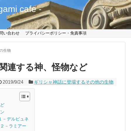
mi cafe -
問い合わせ
プライバシーポリシー・免責事項
の生物
関連する神、怪物など
2019/9/24
ギリシャ神話に登場するその他の生物
ど
ン
１－デルピュネ
２－ラミアー